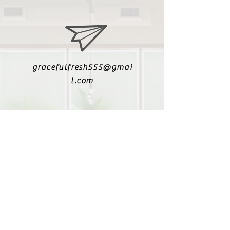
gracefulfresh555@gmai
l.com
+6017-5447340