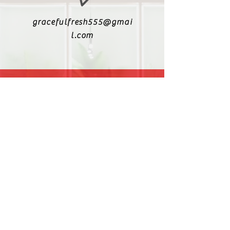
gracefulfresh555@gmai
l.com
+6017-5447340