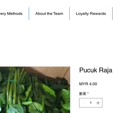
very Methods
About the Team
Loyalty Rewards
Pucuk Raj
價
MYR 4.00
格
數量
*